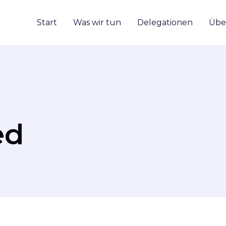
Start
Was wir tun
Delegationen
Übe
ed